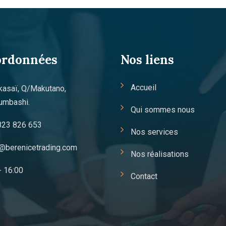
ordonnées
Nos liens
Accueil
kasaï, Q/Makutano,
umbashi.
Qui sommes nous
823 826 653
Nos services
@berenicetrading.com
Nos réalisations
- 16:00
Contact