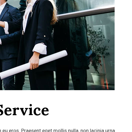
Service
n eu eros. Praesent eget mollis nulla, non lacinia urna.