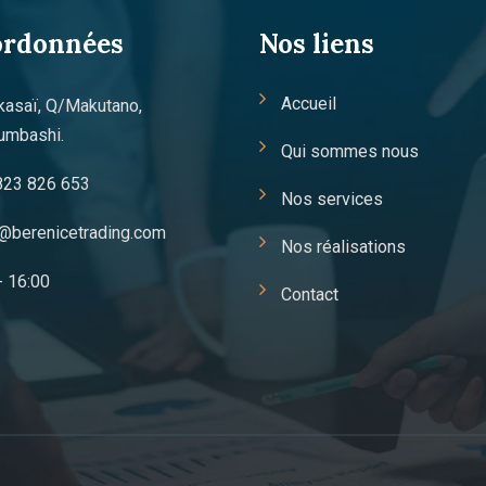
ordonnées
Nos liens
Accueil
kasaï, Q/Makutano,
umbashi.
Qui sommes nous
823 826 653
Nos services
@berenicetrading.com
Nos réalisations
- 16:00
Contact