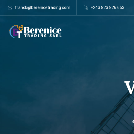
franck@berenicetrading.com
+243 823 826 653
V
B