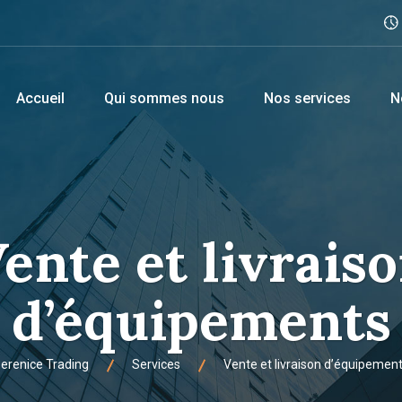
Accueil
Qui sommes nous
Nos services
N
ente et livrais
d’équipements
erenice Trading
Services
Vente et livraison d’équipemen